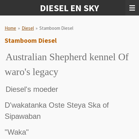
DIESEL EN SKY
Ga
direct
naar
de
Home
»
Diesel
»
Stamboom Diesel
hoofdinhoud
Stamboom Diesel
Australian Shepherd kennel Of
waro's legacy
Diesel's moeder
D'wakatanka Oste Steya Ska of
Sipawaban
"Waka"