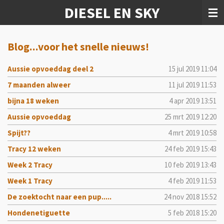
DIESEL EN SKY
Ga
direct
naar
de
Blog...voor het snelle nieuws!
hoofdinhoud
Aussie opvoeddag deel 2
15 jul 2019
11:04
7 maanden alweer
11 jul 2019
11:53
bijna 18 weken
4 apr 2019
13:51
Aussie opvoeddag
25 mrt 2019
12:20
Spijt??
4 mrt 2019
10:58
Tracy 12 weken
24 feb 2019
15:43
Week 2 Tracy
10 feb 2019
13:43
Week 1 Tracy
4 feb 2019
11:53
De zoektocht naar een pup.....
24 nov 2018
15:52
Hondenetiguette
5 feb 2018
15:20