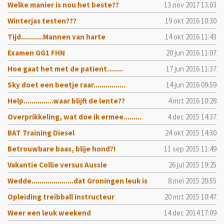
Welke manier is nou het beste??
13 nov 2017
13:03
Winterjas testen???
19 okt 2016
10:30
Tijd...........Mannen van harte
14 okt 2016
11:43
Examen GG1 FHN
20 jun 2016
11:07
Hoe gaat het met de patient........
17 jun 2016
11:37
Sky doet een beetje raar................
14 jun 2016
09:59
Help...............waar blijft de lente??
4 mrt 2016
10:28
Overprikkeling, wat doe ik ermee.........
4 dec 2015
14:37
BAT Training Diesel
24 okt 2015
14:30
Betrouwbare baas, blije hond?!
11 sep 2015
11:49
Vakantie Collie versus Aussie
26 jul 2015
19:25
Wedde.....................dat Groningen leuk is
8 mei 2015
20:55
Opleiding treibball instructeur
20 mrt 2015
10:47
Weer een leuk weekend
14 dec 2014
17:09