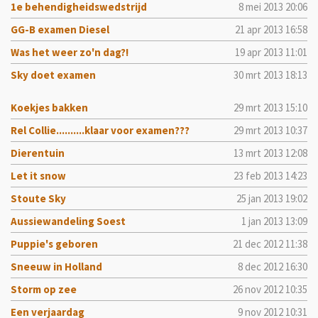
1e behendigheidswedstrijd
8 mei 2013
20:06
GG-B examen Diesel
21 apr 2013
16:58
Was het weer zo'n dag?!
19 apr 2013
11:01
Sky doet examen
30 mrt 2013
18:13
Koekjes bakken
29 mrt 2013
15:10
Rel Collie..........klaar voor examen???
29 mrt 2013
10:37
Dierentuin
13 mrt 2013
12:08
Let it snow
23 feb 2013
14:23
Stoute Sky
25 jan 2013
19:02
Aussiewandeling Soest
1 jan 2013
13:09
Puppie's geboren
21 dec 2012
11:38
Sneeuw in Holland
8 dec 2012
16:30
Storm op zee
26 nov 2012
10:35
Een verjaardag
9 nov 2012
10:31