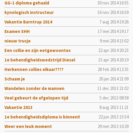
GG-1 diploma gehaald
30 nov 2014
16:55
kynologisch instructeur
16 nov 2014
16:59
Vakantie Barntrup 2014
7 aug 2014
19:26
Examen SHH
17 mei 2014
19:17
nieuw trucje
9 mei 2014
15:02
Een collie en zijn eetgewoontes
22 apr 2014
20:23
1e behendigheidswedstrijd Diesel
15 apr 2014
20:19
Herkennen collies elkaar????
28 feb 2014
12:35
Schaam je
20 jan 2014
21:09
Wandelen zonder de mannen
11 dec 2013
21:02
Veel gebeurt de afgelopen tijd
5 dec 2013
08:58
Vakantie 2013
8 aug 2013
11:21
1e behendigheidsdiploma is binnen!!
22 jun 2013
15:54
Weer een leuk moment
29 mei 2013
10:29