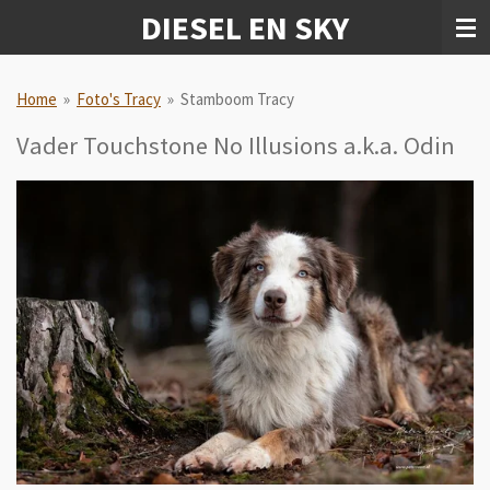
DIESEL EN SKY
Ga
direct
naar
de
Home
»
Foto's Tracy
»
Stamboom Tracy
hoofdinhoud
Vader
Touchstone No Illusions a.k.a. Odin