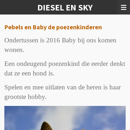
DIESEL EN SKY
Ga
direct
naar
de
Pebels en Baby de poezenkinderen
hoofdinhoud
Ondertussen is 2016 Baby bij ons komen
wonen.
Een ondeugend poezenkind die eerder denkt
dat ze een hond is.
Spelen en mee uitlaten van de heren is haar
grootste hobby.