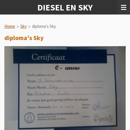
DIESEL EN SKY
Ga
direct
naar
de
Home
»
Sky
»
diploma's Sky
hoofdinhoud
diploma's Sky