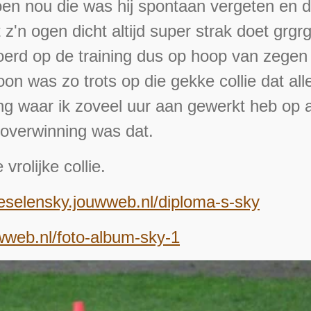
n nou die was hij spontaan vergeten en de
 z'n ogen dicht altijd super strak doet grgr
erd op de training dus op hoop van zegen dan
ewoon was zo trots op die gekke collie dat al
g waar ik zoveel uur aan gewerkt heb op al
 overwinning was dat.
vrolijke collie.
dieselensky.jouwweb.nl/diploma-s-sky
uwweb.nl/foto-album-sky-1