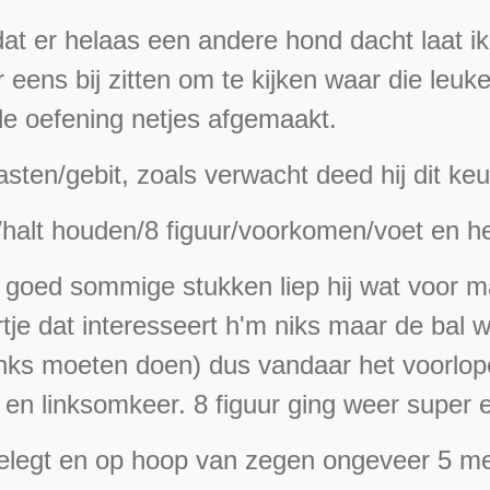
t dat er helaas een andere hond dacht laat 
eens bij zitten om te kijken waar die leuk
de oefening netjes afgemaakt.
sten/gebit, zoals verwacht deed hij dit keu
/halt houden/8 figuur/voorkomen/voet en h
t goed sommige stukken liep hij wat voor m
tje dat interesseert h'm niks maar de bal we
links moeten doen) dus vandaar het voorlop
 en linksomkeer. 8 figuur ging weer super 
 gelegt en op hoop van zegen ongeveer 5 