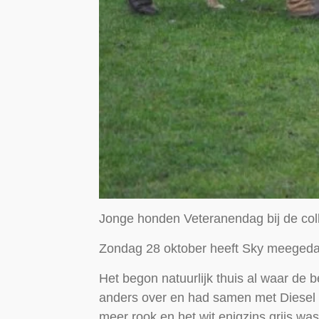
Jonge honden Veteranendag bij de coll
Zondag 28 oktober heeft Sky meegeda
Het begon natuurlijk thuis al waar de
anders over en had samen met Diesel 's
meer rook en het wit enigzins grijs wa