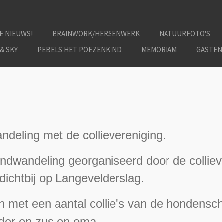
E NIEUWS!
BRAINWORK/HERSENWERK
NATUURFOTO'S
 & SKY
PEBELS HET POEZENKIND
MEMORIAM
GASTE
deling met de collievereniging.
dwandeling georganiseerd door de colliev
dichtbij op Langevelderslag.
n met een aantal collie's van de hondensch
der en zus en oma.