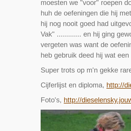
moesten we "voor" roepen doe
huh de oefeningen die hij met
hij nog nooit goed had uitgevo
Vak" ............ en hij ging g
vergeten was want de oefenin
heb gebruik deed hij wat een
Super trots op m'n gekke rare 
Cijferlijst en diploma,
http://
Foto's,
http://dieselensky.jo