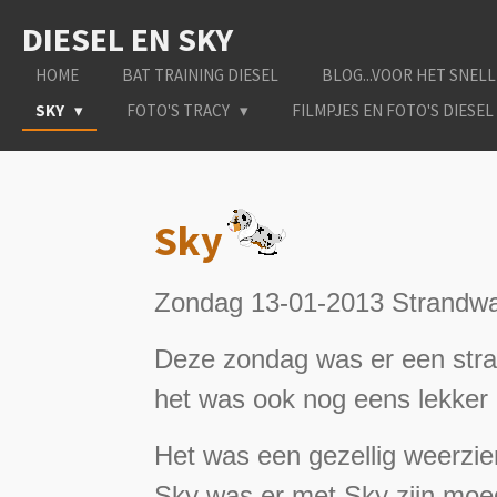
Ga
DIESEL EN SKY
direct
naar
HOME
BAT TRAINING DIESEL
BLOG...VOOR HET SNELL
de
SKY
FOTO'S TRACY
FILMPJES EN FOTO'S DIESEL
hoofdinhoud
Sky
Zondag 13-01-2013 Strandwan
Deze zondag was er een stran
het was ook nog eens lekker 
Het was een gezellig weerzie
Sky was er met Sky zijn moe