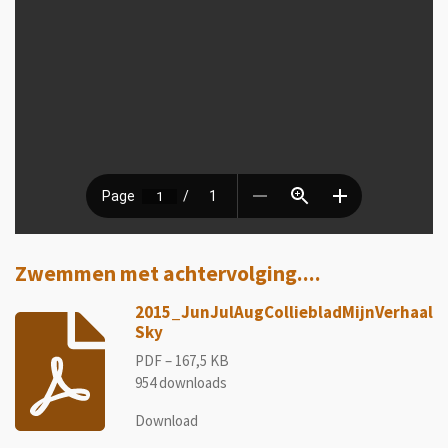
Zwemmen met achtervolging....
2015_JunJulAugColliebladMijnVerhaal
Sky
PDF – 167,5 KB
954 downloads
Download