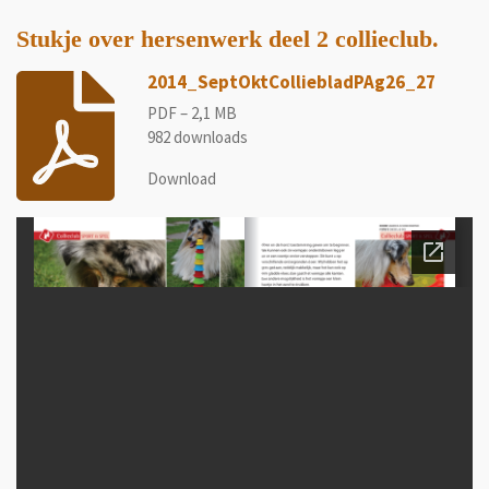
Stukje over hersenwerk deel 2 collieclub.
2014_SeptOktColliebladPAg26_27
PDF – 2,1 MB
982 downloads
Download