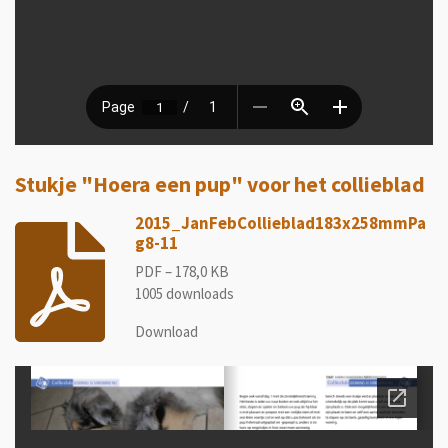
Stukje "Hoera een pup" voor het collieblad
2015_JanFebCollieblad183x258mmPa
g8-11
PDF – 178,0 KB
1005 downloads
Download