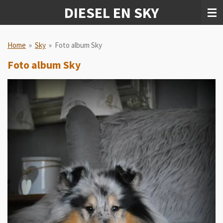
DIESEL EN SKY
Ga
direct
naar
de
Home
»
Sky
»
Foto album Sky
hoofdinhoud
Foto album Sky